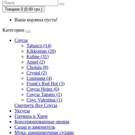
Товаров 0 (0.00 грн.)
Ваша корзина пуста!
Категории
Соусы
Tabasco (14)
Kikkoman (20)
Kuhne (31)
Appel (2)
Cholula (8)
Crystal (2)
Louisiana (4)
Frank's Red Hot (3)
Соусы Heinz (0)
Соусы Tapatio (1)
Соус Valentina (1)
Смотреть Все Соусы
Уксусы
Горчица и Хрен
Консервированные овощи
Сахар и заменитель
Мука, панировочные сухари