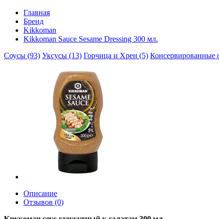
Главная
Бренд
Kikkoman
Kikkoman Sauce Sesame Dressing 300 мл.
Соусы (93)
Уксусы (13)
Горчица и Хрен (5)
Консервированные 
Описание
Отзывов (0)
Киккоман соус кунжутный к салатам 300 мл.