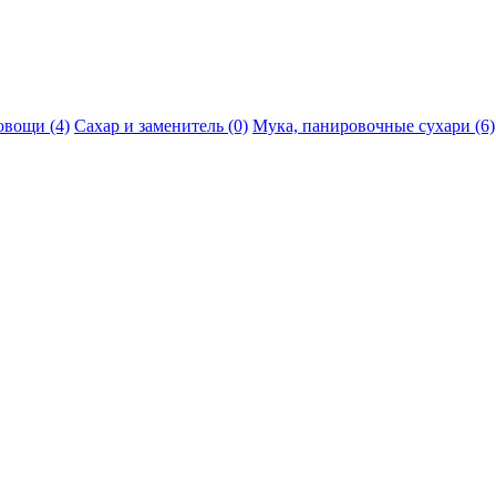
овощи (4)
Сахар и заменитель (0)
Мука, панировочные сухари (6)