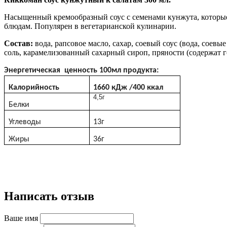
Насыщенный кремообразный соус с семенами кунжута, которы
блюдам. Популярен в вегетарианской кулинарии.
Состав:
вода, рапсовое масло, сахар, соевый соус (вода, соевы
соль, карамелизованный сахарный сироп, пряности (содержат го
Энергетическая ценность 100мл продукта:
Калорийность
1660
кДж
/400
ккал
4,5г
Белки
Углеводы
13г
Жиры
36г
Написать отзыв
Ваше имя