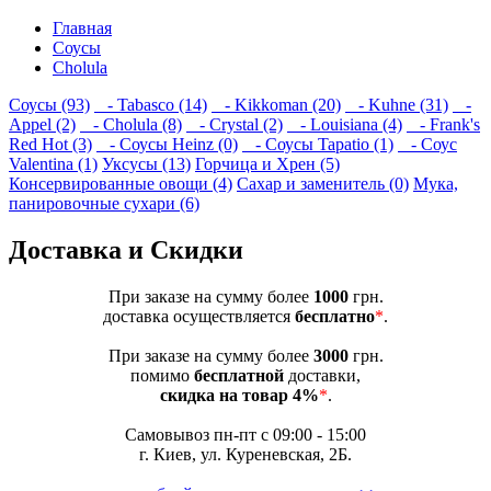
Главная
Соусы
Cholula
Соусы (93)
- Tabasco (14)
- Kikkoman (20)
- Kuhne (31)
-
Appel (2)
- Cholula (8)
- Crystal (2)
- Louisiana (4)
- Frank's
Red Hot (3)
- Соусы Heinz (0)
- Соусы Tapatio (1)
- Соус
Valentina (1)
Уксусы (13)
Горчица и Хрен (5)
Консервированные овощи (4)
Сахар и заменитель (0)
Мука,
панировочные сухари (6)
Доставка и Скидки
При заказе на сумму более
1000
грн.
доставка осуществляется
бесплатно
*
.
При заказе на сумму более
3000
грн.
помимо
бесплатной
доставки,
скидка на товар 4%
*
.
Самовывоз пн-пт с 09:00 - 15:00
г. Киев, ул. Куреневская, 2Б.