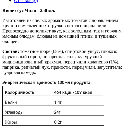
Отзывов (0)
Кюне соус Чили - 250 мл.
Изготовлен из спелых ароматных томатов с добавлением
крупно измельченных стручков острого перца чили.
Превосходно дополняет вкус, как холодным, так и горячим
мясным блюдам, блюдам из домашней птицы и тушеных
овощей.
Состав:
томатное пюре (68%), спиртовой уксус, глюкозо-
фруктозный сироп, поваренная соль, кукурузный
модифицированный крахмал, перец чили халапеньо (1%),
паприка, репчатый лук, пряности, перец чили, загуститель:
гуаровая камедь.
Энергетическая ценность 100мл продукта:
Калорийность
464
кДж
/109
ккал
Белки
1,4г
Углеводы
24г
Жиры
0,2г