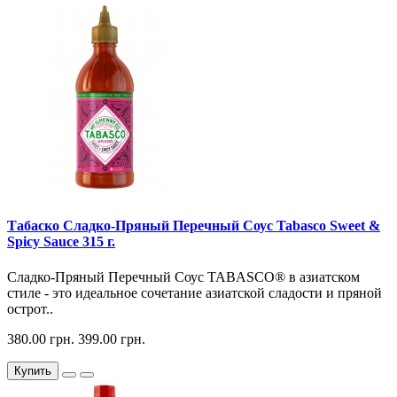
Табаско Сладко-Пряный Перечный Соус Tabasco Sweet &
Spicy Sauce 315 г.
Сладко-Пряный Перечный Соус TABASCO® в азиатском
стиле - это идеальное сочетание азиатской сладости и пряной
острот..
380.00 грн.
399.00 грн.
Купить