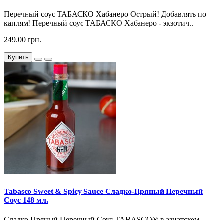
Перечный соус ТАБАСКО Хабанеро Острый! Добавлять по
каплям! Перечный соус ТАБАСКО Хабанеро - экзотич..
249.00 грн.
Купить
Tabasco Sweet & Spicy Sauce Сладко-Пряный Перечный
Соус 148 мл.
Сладко-Пряный Перечный Соус TABASCO® в азиатском