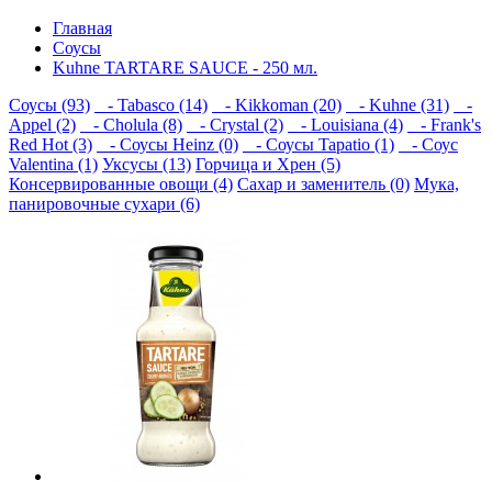
Главная
Соусы
Kuhne TARTARE SAUCE - 250 мл.
Соусы (93)
- Tabasco (14)
- Kikkoman (20)
- Kuhne (31)
-
Appel (2)
- Cholula (8)
- Crystal (2)
- Louisiana (4)
- Frank's
Red Hot (3)
- Соусы Heinz (0)
- Соусы Tapatio (1)
- Соус
Valentina (1)
Уксусы (13)
Горчица и Хрен (5)
Консервированные овощи (4)
Сахар и заменитель (0)
Мука,
панировочные сухари (6)