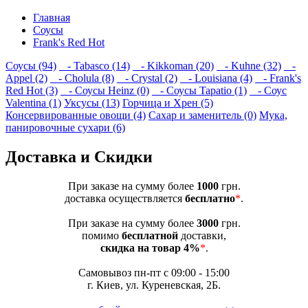
Главная
Соусы
Frank's Red Hot
Соусы (94)
- Tabasco (14)
- Kikkoman (20)
- Kuhne (32)
-
Appel (2)
- Cholula (8)
- Crystal (2)
- Louisiana (4)
- Frank's
Red Hot (3)
- Соусы Heinz (0)
- Соусы Tapatio (1)
- Соус
Valentina (1)
Уксусы (13)
Горчица и Хрен (5)
Консервированные овощи (4)
Сахар и заменитель (0)
Мука,
панировочные сухари (6)
Доставка и Скидки
При заказе на сумму более
1000
грн.
доставка осуществляется
бесплатно
*
.
При заказе на сумму более
3000
грн.
помимо
бесплатной
доставки,
скидка на товар 4%
*
.
Самовывоз пн-пт с 09:00 - 15:00
г. Киев, ул. Куреневская, 2Б.