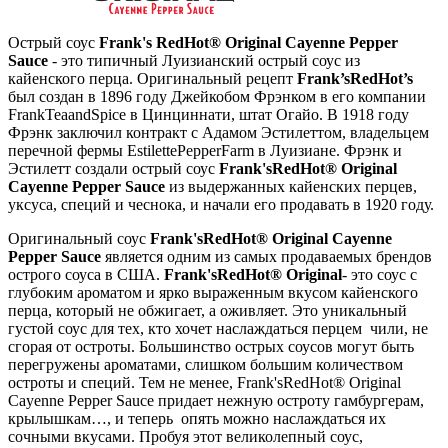
Острый соус
Frank's RedHot® Original Cayenne Pepper
Sauce
- это типичный Луизианский острый соус из
кайенского перца. Оригинальный рецепт
Frank’sRedHot’s
был создан в 1896 году Джейкобом Фрэнком в его компании
FrankTeaandSpice в Цинциннати, штат Огайо. В 1918 году
Фрэнк заключил контракт с Адамом Эстилеттом, владельцем
перечной фермы EstilettePepperFarm в Луизиане. Фрэнк и
Эстилетт создали острый соус
Frank'sRedHot® Original
Cayenne Pepper Sauce
из выдержанных кайенских перцев,
уксуса, специй и чеснока, и начали его продавать в 1920 году.
Оригинальный соус
Frank'sRedHot® Original Cayenne
Pepper Sauce
является одним из самых продаваемых брендов
острого соуса в США.
Frank'sRedHot® Original
- это соус с
глубоким ароматом и ярко выраженным вкусом кайенского
перца, который не обжигает, а оживляет. Это уникальный
густой соус для тех, кто хочет наслаждаться перцем чили, не
сгорая от остроты. Большинство острых соусов могут быть
перегружены ароматами, слишком большим количеством
остроты и специй. Тем не менее, Frank'sRedHot® Original
Cayenne Pepper Sauce придает нежную остроту гамбургерам,
крылышкам…, и теперь опять можно наслаждаться их
сочными вкусами. Пробуя этот великолепный соус,