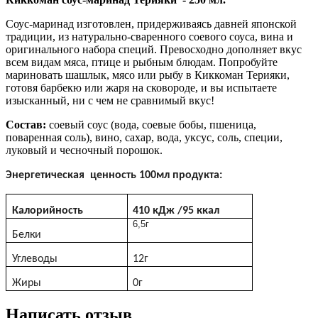
Cоус-маринад изготовлен, придерживаясь давней японской
традиции, из натурально-сваренного соевого соуса, вина и
оригинального набора специй. Превосходно дополняет вкус
всем видам мяса, птице и рыбным блюдам. Попробуйте
мариновать шашлык, мясо или рыбу в Киккоман Терияки,
готовя барбекю или жаря на сковороде, и вы испытаете
изысканный, ни с чем не сравнимый вкус!
Состав:
соевый соус (вода, соевые бобы, пшеница,
поваренная соль), вино, сахар, вода, уксус, соль, специи,
луковый и чесночный порошок.
Энергетическая ценность 100мл продукта:
Калорийность
410
кДж
/95
ккал
6,5г
Белки
Углеводы
12г
Жиры
0г
Написать отзыв