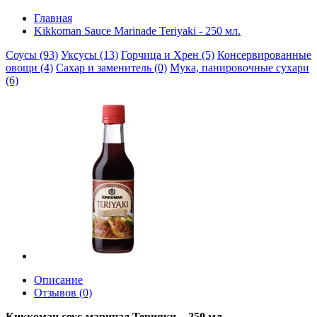
Главная
Kikkoman Sauce Marinade Teriyaki - 250 мл.
Соусы (93)
Уксусы (13)
Горчица и Хрен (5)
Консервированные
овощи (4)
Сахар и заменитель (0)
Мука, панировочные сухари
(6)
Описание
Отзывов (0)
Киккоман соус-маринад Терияки - 250 мл.