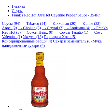
Главная
Соусы
Frank's RedHot XtraНot Cayenne Pepper Sauce - 354мл.
Соусы (94)
- Tabasco (14)
- Kikkoman (20)
- Kuhne (32)
-
Appel (2)
- Cholula (8)
- Crystal (2)
- Louisiana (4)
- Frank's
Red Hot (3)
- Соусы Heinz (0)
- Соусы Tapatio (1)
- Соус
Valentina (1)
Уксусы (13)
Горчица и Хрен (5)
Консервированные овощи (4)
Сахар и заменитель (0)
Мука,
панировочные сухари (6)