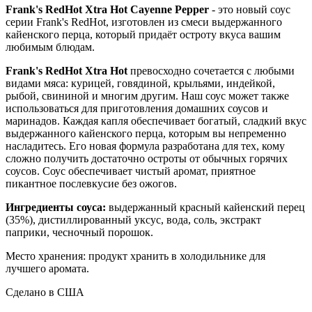
Frank's
RedHot
Xtra Hot
Cayenne Pepper
- это новый соус
серии Frank's RedHot, изготовлен из смеси выдержанного
кайенского перца, который придаёт остроту вкуса вашим
любимым блюдам.
Frank's RedHot Xtra Hot
превосходно сочетается с любыми
видами мяса: курицей, говядиной, крыльями, индейкой,
рыбой, свининой и многим другим. Наш соус может также
использоваться для приготовления домашних соусов и
маринадов. Каждая капля обеспечивает богатый, сладкий вкус
выдержанного кайенского перца, которым вы непременно
насладитесь. Его новая формула разработана для тех, кому
сложно получить достаточно остроты от обычных горячих
соусов. Соус обеспечивает чистый аромат, приятное
пикантное послевкусие без ожогов.
Ингредиенты соуса:
выдержанный красный кайенский перец
(35%), дистиллированный уксус, вода, соль, экстракт
паприки, чесночный порошок.
Место хранения: продукт хранить в холодильнике для
лучшего аромата.
Сделано в США