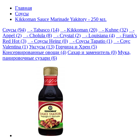
Главная
Соусы
Kikkoman Sauce Marinade Yakitory - 250 мл.
Соусы (94)
- Tabasco (14)
- Kikkoman (20)
- Kuhne (32)
-
Appel (2)
- Cholula (8)
- Crystal (2)
- Louisiana (4)
- Frank's
Red Hot (3)
- Соусы Heinz (0)
- Соусы Tapatio (1)
- Соус
Valentina (1)
Уксусы (13)
Горчица и Хрен (5)
Консервированные овощи (4)
Сахар и заменитель (0)
Мука,
панировочные сухари (6)