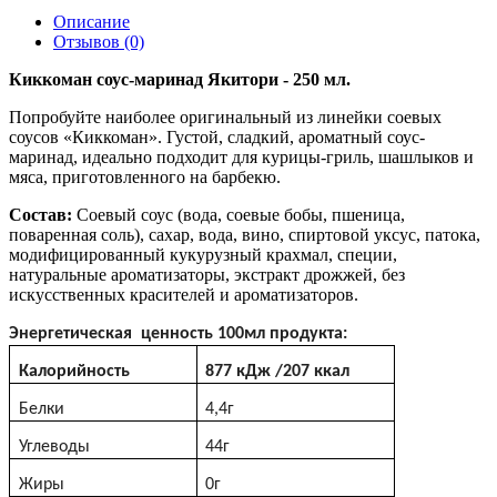
Описание
Отзывов (0)
Киккоман соус-маринад Якитори - 250 мл.
Попробуйте наиболее оригинальный из линейки соевых
соусов «Киккоман». Густой, сладкий, ароматный соус-
маринад, идеально подходит для курицы-гриль, шашлыков и
мяса, приготовленного на барбекю.
Состав:
Соевый соус (вода, соевые бобы, пшеница,
поваренная соль), сахар, вода, вино, спиртовой уксус, патока,
модифицированный кукурузный крахмал, специи,
натуральные ароматизаторы, экстракт дрожжей, без
искусственных красителей и ароматизаторов.
Энергетическая ценность 100мл продукта:
Калорийность
877
кДж
/207
ккал
Белки
4,4г
Углеводы
44г
Жиры
0г