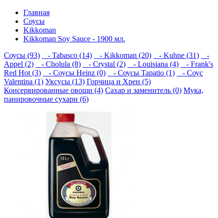
Главная
Соусы
Kikkoman
Kikkoman Soy Sauce - 1900 мл.
Соусы (93)
- Tabasco (14)
- Kikkoman (20)
- Kuhne (31)
-
Appel (2)
- Cholula (8)
- Crystal (2)
- Louisiana (4)
- Frank's
Red Hot (3)
- Соусы Heinz (0)
- Соусы Tapatio (1)
- Соус
Valentina (1)
Уксусы (13)
Горчица и Хрен (5)
Консервированные овощи (4)
Сахар и заменитель (0)
Мука,
панировочные сухари (6)