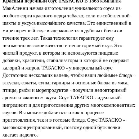
Красный перечный соус
ТА
БАСКО
В 1868 компания
МакАленни начала изготовления уникального соуса из
особого сорта красного перца табаско, соли из собственной
шахты и уксуса высочайшего качества. Это единственный в
мире перечный соус выдерживается в дубовых бочках в
течение трех лет. Такая технология гарантирует ему
неизменно высокое качество и неповторимый вкус. Это
чистый продукт, в котором не используются пищевые
добавки, красители, стабилизаторы и который не содержит
калорий и жиров.
ТА
БАСКО
- универсальный соус.
Достаточно нескольких капель, чтобы ваши любимые блюда -
закуски, салаты, супы, гарниры и основные блюда из мяса,
птицы, рыбы и морепродуктов - получили неповторимый
аромат и «живого» вкуса. Соус
ТА
БАСКО
- идеальный
ингредиент и для приготовления других многокомпонентных
соусов. Вы можете добавить его как в процессе
приготовления, так и в готовые блюда. Соус
ТА
БАСКО
-
высококонцентрированный, поэтому одной бутылочки
хватает надолго.