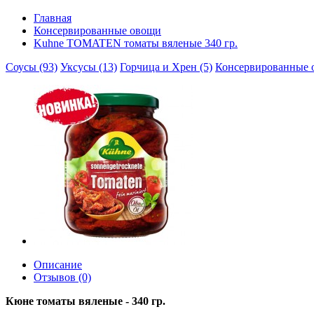
Главная
Консервированные овощи
Kuhne TOMATEN томаты вяленые 340 гр.
Соусы (93)
Уксусы (13)
Горчица и Хрен (5)
Консервированные 
Описание
Отзывов (0)
Кюне томаты вяленые - 340 гр.