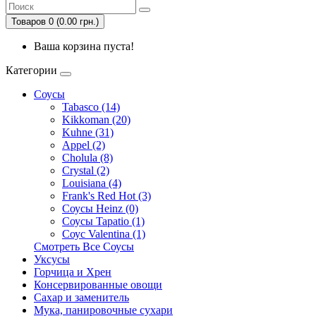
Товаров 0 (0.00 грн.)
Ваша корзина пуста!
Категории
Соусы
Tabasco (14)
Kikkoman (20)
Kuhne (31)
Appel (2)
Cholula (8)
Crystal (2)
Louisiana (4)
Frank's Red Hot (3)
Соусы Heinz (0)
Соусы Tapatio (1)
Соус Valentina (1)
Смотреть Все Соусы
Уксусы
Горчица и Хрен
Консервированные овощи
Сахар и заменитель
Мука, панировочные сухари