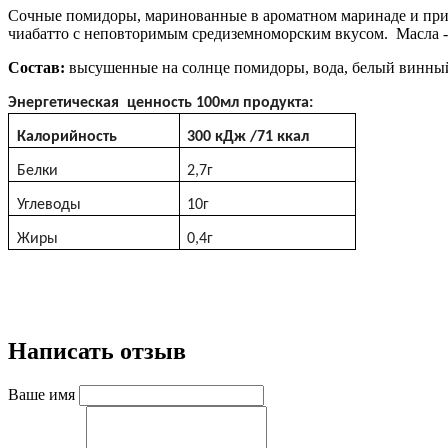
Сочные помидоры, маринованные в ароматном маринаде и прип
чиабатто с неповторимым средиземноморским вкусом. Масла -
Состав:
высушенные на солнце помидоры, вода, белый винный у
Энергетическая ценность 100мл продукта:
Калорийность
300
кДж
/71
ккал
Белки
2,7г
Углеводы
10г
Жиры
0,4г
Написать отзыв
Ваше имя