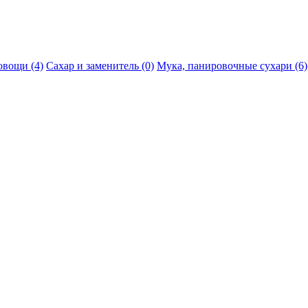
овощи (4)
Сахар и заменитель (0)
Мука, панировочные сухари (6)