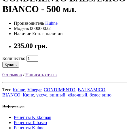
BIANCO - 500 мл.
Производитель
Kuhne
Модель 000000032
Наличие Есть в наличии
235.00 грн.
Количество
Купить
0 отзывов
/
Написать отзыв
Теги
Kuhne
,
Vinegar
,
CONDIMENTO
,
BALSAMICO
,
BIANCO
,
Кюне
,
уксус
,
винный
,
яблочный
,
белое вино
Информация
Рецепты Kikkoman
Рецепты Tabasco
Рецепты Kuhne