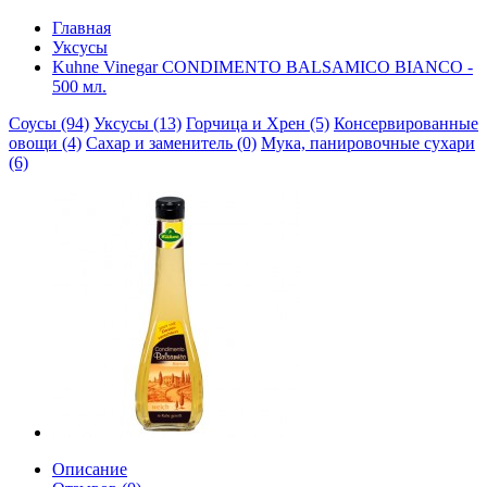
Главная
Уксусы
Kuhne Vinegar CONDIMENTO BALSAMICO BIANCO -
500 мл.
Соусы (94)
Уксусы (13)
Горчица и Хрен (5)
Консервированные
овощи (4)
Сахар и заменитель (0)
Мука, панировочные сухари
(6)
Описание