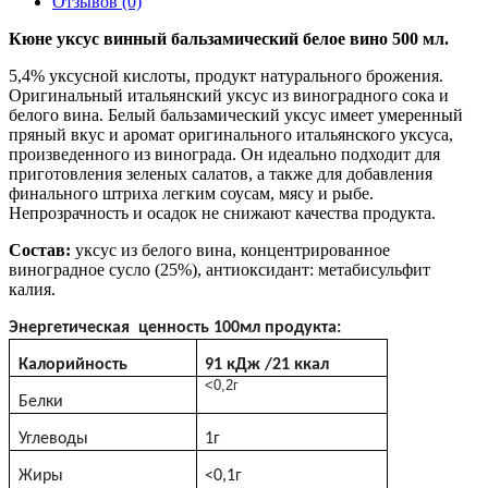
Отзывов (0)
Кюне уксус винный бальзамический белое вино
500 мл.
5,4% уксусной кислоты, продукт натурального брожения.
Оригинальный итальянский уксус из виноградного сока и
белого вина. Белый бальзамический уксус имеет умеренный
пряный вкус и аромат оригинального итальянского уксуса,
произведенного из винограда. Он идеально подходит для
приготовления зеленых салатов, а также для добавления
финального штриха легким соусам, мясу и рыбе.
Непрозрачность и осадок не снижают качества продукта.
Состав:
уксус из белого вина, концентрированное
виноградное сусло (25%), антиоксидант: метабисульфит
калия.
Энергетическая ценность 100мл продукта:
Калорийность
91
кДж
/21
ккал
<0,2г
Белки
Углеводы
1г
Жиры
<0,1г